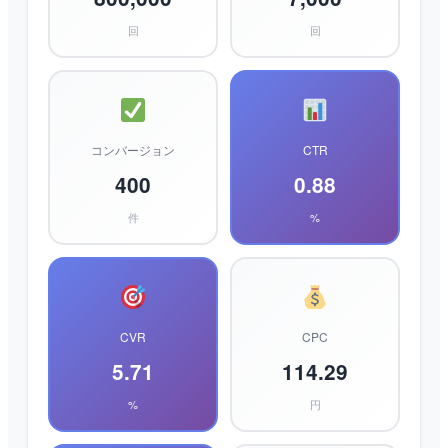
回
回
コンバージョン
CTR
400
0.88
件
%
CVR
CPC
5.71
114.29
%
円