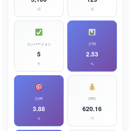
回
回
コンバージョン
CTR
5
2.53
件
%
CVR
CPC
3.88
620.16
%
円