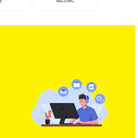
光
N2CLINIC