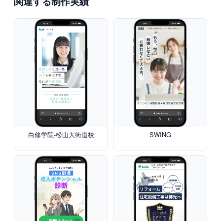
関連する制作実績
白修学院-松山大街道校
SWING