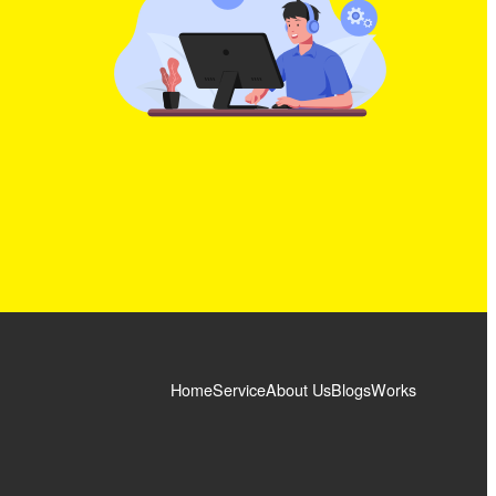
Home
Service
About Us
Blogs
Works