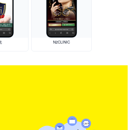
光
N2CLINIC