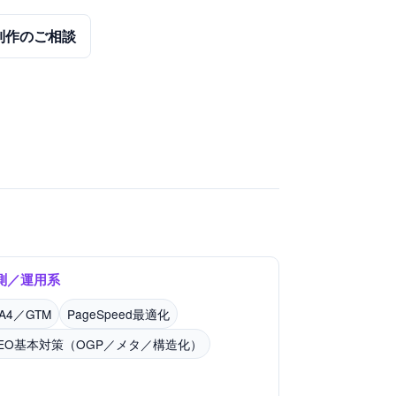
制作のご相談
測／運用系
A4／GTM
PageSpeed最適化
SEO基本対策（OGP／メタ／構造化）