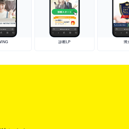
WING
診断LP
博