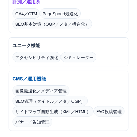
計測／運用系
GA4／GTM
PageSpeed最適化
SEO基本対策（OGP／メタ／構造化）
ユニーク機能
アクセシビリティ強化
シミュレーター
CMS／運用機能
画像最適化／メディア管理
SEO管理（タイトル／メタ／OGP）
サイトマップ自動生成（XML／HTML）
FAQ投稿管理
バナー／告知管理