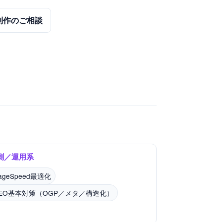
制作のご相談
測／運用系
ageSpeed最適化
SEO基本対策（OGP／メタ／構造化）