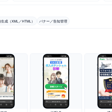
生成（XML／HTML）
バナー／告知管理