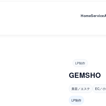
Home
Service
LP制作
GEMSHO
美容／エステ
EC／小
LP制作