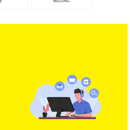
光
N2CLINIC